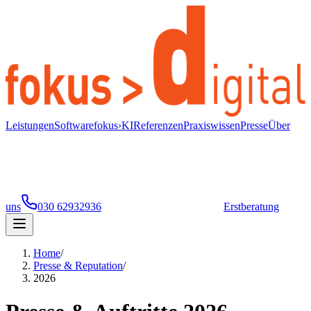
Leistungen
Software
fokus›KI
Referenzen
Praxiswissen
Presse
Über
uns
030 62932936
Erstberatung
Home
/
Presse & Reputation
/
2026