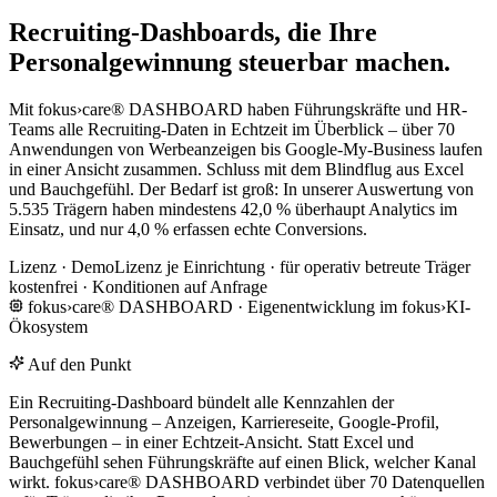
Recruiting-Dashboards, die Ihre
Personalgewinnung steuerbar machen.
Mit fokus›care® DASHBOARD haben Führungskräfte und HR-
Teams alle Recruiting-Daten in Echtzeit im Überblick – über 70
Anwendungen von Werbeanzeigen bis Google-My-Business laufen
in einer Ansicht zusammen. Schluss mit dem Blindflug aus Excel
und Bauchgefühl. Der Bedarf ist groß: In unserer Auswertung von
5.535 Trägern haben mindestens 42,0 % überhaupt Analytics im
Einsatz, und nur 4,0 % erfassen echte Conversions.
Lizenz · Demo
Lizenz je Einrichtung · für operativ betreute Träger
kostenfrei · Konditionen auf Anfrage
fokus›care® DASHBOARD · Eigenentwicklung im fokus›KI-
Ökosystem
Auf den Punkt
Ein Recruiting-Dashboard bündelt alle Kennzahlen der
Personalgewinnung – Anzeigen, Karriereseite, Google-Profil,
Bewerbungen – in einer Echtzeit-Ansicht. Statt Excel und
Bauchgefühl sehen Führungskräfte auf einen Blick, welcher Kanal
wirkt. fokus›care® DASHBOARD verbindet über 70 Datenquellen