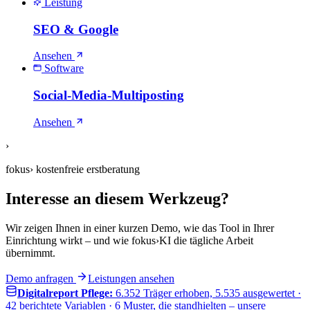
Leistung
SEO & Google
Ansehen
Software
Social-Media-Multiposting
Ansehen
›
fokus
›
kostenfreie erstberatung
Interesse an diesem Werkzeug?
Wir zeigen Ihnen in einer kurzen Demo, wie das Tool in Ihrer
Einrichtung wirkt – und wie fokus›KI die tägliche Arbeit
übernimmt.
Demo anfragen
Leistungen ansehen
Digitalreport Pflege:
6.352
Träger erhoben,
5.535
ausgewertet ·
42
berichtete Variablen ·
6
Muster, die standhielten – unsere