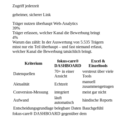
Zugriff jederzeit
geheimer, sicherer Link
Träger nutzen überhaupt Web-Analytics
39
%
Träger erfassen, welcher Kanal die Bewerbung bringt
4
%
Warum das zählt: In der Auswertung von 5.535 Trägern
misst nur ein Teil überhaupt – und fast niemand erfasst,
welcher Kanal die Bewerbung tatsächlich bringt.
fokus›care®
Excel &
Kriterium
DASHBOARD
Einzeltools
70+ in einer
verstreut über viele
Datenquellen
Ansicht
Tools
manuell
Aktualität
Echtzeit
zusammengetragen
Conversion-Messung
integriert
meist gar nicht
läuft
Aufwand
händische Reports
automatisch
Entscheidungsgrundlage
belegbare Daten
Bauchgefühl
fokus›care® DASHBOARD gegenüber dem