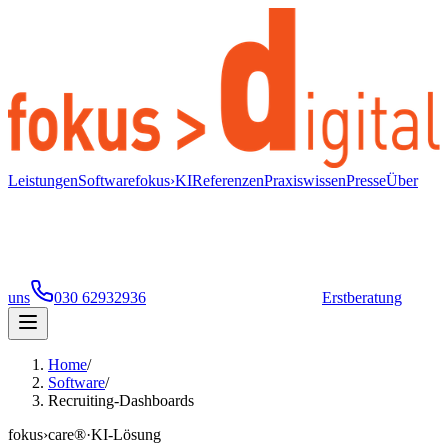
Leistungen
Software
fokus›KI
Referenzen
Praxiswissen
Presse
Über
uns
030 62932936
Erstberatung
Home
/
Software
/
Recruiting-Dashboards
fokus›care®
·
KI-Lösung