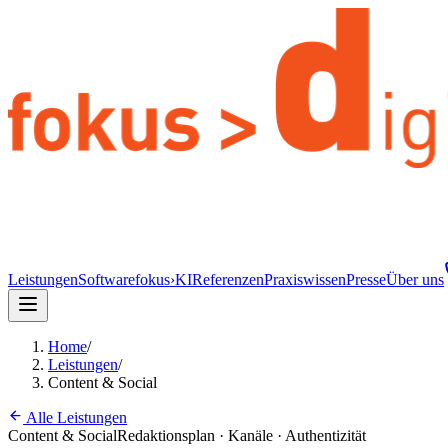
Leistungen
Software
fokus›KI
Referenzen
Praxiswissen
Presse
Über uns
Home
/
Leistungen
/
Content & Social
Alle Leistungen
Content & Social
Redaktionsplan · Kanäle · Authentizität