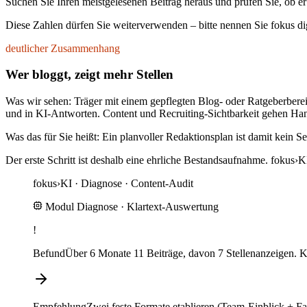
Suchen Sie Ihren meistgelesenen Beitrag heraus und prüfen Sie, ob er 
Diese Zahlen dürfen Sie weiterverwenden – bitte nennen Sie fokus dig
deutlicher Zusammenhang
Wer bloggt, zeigt mehr Stellen
Was wir sehen:
Träger mit einem gepflegten Blog- oder Ratgeberberei
und in KI-Antworten. Content und Recruiting-Sichtbarkeit gehen Ha
Was das für Sie heißt:
Ein planvoller Redaktionsplan ist damit kein Se
Der erste Schritt ist deshalb eine ehrliche Bestandsaufnahme. fokus›K
fokus
›
KI ·
Diagnose · Content-Audit
Modul Diagnose
· Klartext-Auswertung
!
Befund
Über 6 Monate 11 Beiträge, davon 7 Stellenanzeigen. Ke
Empfehlung
Zwei feste Formate etablieren (Team-Einblick + F