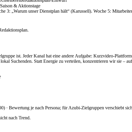
echselbereit
Redaktionsplan-Entwurf
Saison & Aktionstage
oche 3: „Warum unser Dienstplan hält“ (Karussell). Woche 5: Mitarbei
Redaktionsplan.
Zielgruppe ist. Jeder Kanal hat eine andere Aufgabe: Kurzvideo-Plattfor
 lokal Suchenden. Statt Energie zu verteilen, konzentrieren wir sie – a
e
00) · Bewertung je nach Persona; für Azubi-Zielgruppen verschiebt sic
icht nach Trend.