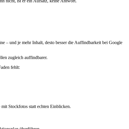
n nicht, ist er ein Aufsatz, keine Antwort.
e – und je mehr Inhalt, desto besser die Auffindbarkeit bei Google
llen zugleich auffindbarer.
aden fehlt:
mit Stockfotos statt echten Einblicken.
ktionsplan überführen.