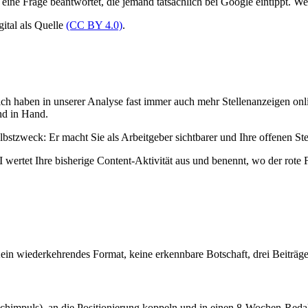
eine Frage beantwortet, die jemand tatsächlich bei Google eintippt. Wen
ital als Quelle
(CC BY 4.0)
.
ch haben in unserer Analyse fast immer auch mehr Stellenanzeigen onlin
nd in Hand.
lbstzweck: Er macht Sie als Arbeitgeber sichtbarer und Ihre offenen Ste
I wertet Ihre bisherige Content-Aktivität aus und benennt, wo der rote F
in wiederkehrendes Format, keine erkennbare Botschaft, drei Beiträge 
achimpuls), an die Positionierung koppeln und in einen 8-Wochen-Reda