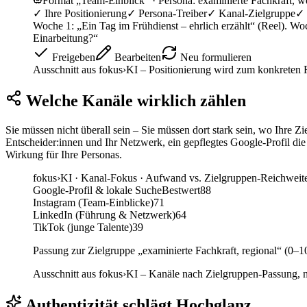
Format „Team-Einblick“ · Persona: examinierte Fachkraft, w
✓
Ihre Positionierung
✓
Persona-Treiber
✓
Kanal-Zielgruppe
✓
Woche 1: „Ein Tag im Frühdienst – ehrlich erzählt“ (Reel). W
Einarbeitung?“
Freigeben
Bearbeiten
Neu formulieren
Ausschnitt aus fokus›KI – Positionierung wird zum konkreten 
Welche Kanäle wirklich zählen
Sie müssen nicht überall sein – Sie müssen dort stark sein, wo Ihre 
Entscheider:innen und Ihr Netzwerk, ein gepflegtes Google-Profil die
Wirkung für Ihre Personas.
fokus
›
KI ·
Kanal-Fokus · Aufwand vs. Zielgruppen-Reichweit
Google-Profil & lokale Suche
Bestwert
88
Instagram (Team-Einblicke)
71
LinkedIn (Führung & Netzwerk)
64
TikTok (junge Talente)
39
Passung zur Zielgruppe „examinierte Fachkraft, regional“ (0–1
Ausschnitt aus fokus›KI – Kanäle nach Zielgruppen-Passung, n
Authentizität schlägt Hochglanz