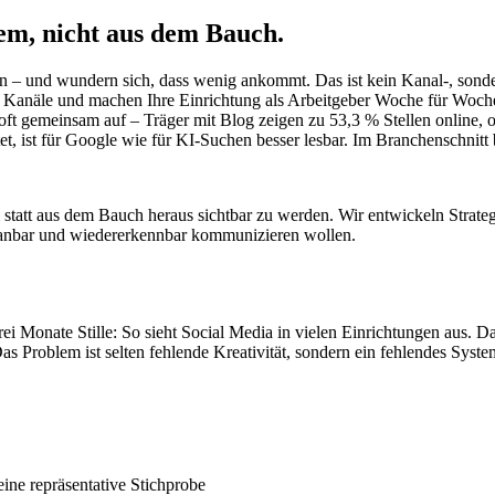
tem
, nicht aus dem Bauch.
n – und wundern sich, dass wenig ankommt. Das ist kein Kanal-, sonde
en Kanäle und machen Ihre Einrichtung als Arbeitgeber Woche für Woche 
oft gemeinsam auf – Träger mit Blog zeigen zu 53,3 % Stellen online, o
tet, ist für Google wie für KI-Suchen besser lesbar. Im Branchenschnitt
 statt aus dem Bauch heraus sichtbar zu werden. Wir entwickeln Strateg
planbar und wiedererkennbar kommunizieren wollen.
i Monate Stille: So sieht Social Media in vielen Einrichtungen aus. Da
as Problem ist selten fehlende Kreativität, sondern ein fehlendes Sys
eine repräsentative Stichprobe