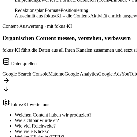
Redaktionsplan
Formate
Positionierung
Ausschnitt aus fokus›KI – die Content-Aktivität ehrlich ausgew
Content-Auswertung · mit fokus›KI
Organischen Content messen, verstehen, verbessern
fokus›KI führt die Daten aus all Ihren Kanälen zusammen und setzt sie
Datenquellen
Google Search Console
Matomo
Google Analytics
Google Ads
YouTub
fokus›KI wertet aus
Welchen Content haben wir produziert?
Wie sichtbar wurde er?
Wie viel Reichweite?
Wie viele Klicks?
Welche Klickrate (CTR)?