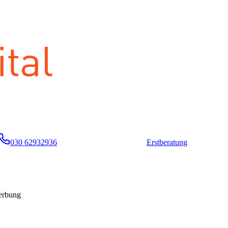
030 62932936
Erstberatung
werbung