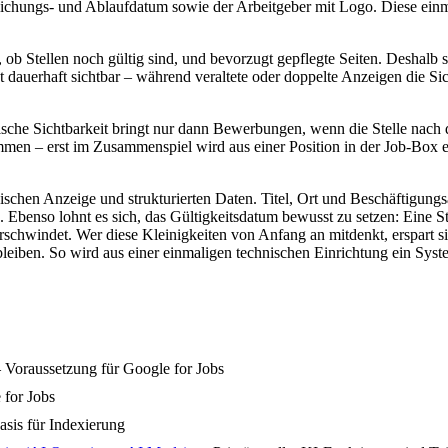
tlichungs- und Ablaufdatum sowie der Arbeitgeber mit Logo. Diese einma
 ob Stellen noch gültig sind, und bevorzugt gepflegte Seiten. Deshalb so
ibt dauerhaft sichtbar – während veraltete oder doppelte Anzeigen die S
echnische Sichtbarkeit bringt nur dann Bewerbungen, wenn die Stelle na
– erst im Zusammenspiel wird aus einer Position in der Job-Box eine
zwischen Anzeige und strukturierten Daten. Titel, Ort und Beschäftigung
benso lohnt es sich, das Gültigkeitsdatum bewusst zu setzen: Eine Stel
verschwindet. Wer diese Kleinigkeiten von Anfang an mitdenkt, erspart si
leiben. So wird aus einer einmaligen technischen Einrichtung ein Syst
—
Voraussetzung für Google for Jobs
 for Jobs
asis für Indexierung