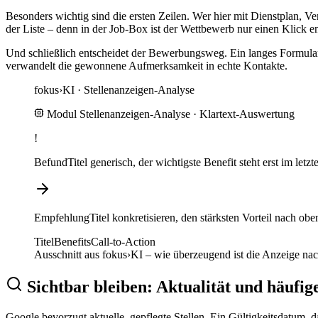
Besonders wichtig sind die ersten Zeilen. Wer hier mit Dienstplan, Ver
der Liste – denn in der Job-Box ist der Wettbewerb nur einen Klick en
Und schließlich entscheidet der Bewerbungsweg. Ein langes Formular
verwandelt die gewonnene Aufmerksamkeit in echte Kontakte.
fokus
›
KI ·
Stellenanzeigen-Analyse
Modul Stellenanzeigen-Analyse
· Klartext-Auswertung
!
Befund
Titel generisch, der wichtigste Benefit steht erst im let
Empfehlung
Titel konkretisieren, den stärksten Vorteil nach o
Titel
Benefits
Call-to-Action
Ausschnitt aus fokus›KI – wie überzeugend ist die Anzeige na
Sichtbar bleiben: Aktualität und häufig
Google bevorzugt aktuelle, gepflegte Stellen. Ein Gültigkeitsdatum, da