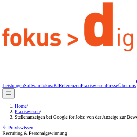
Leistungen
Software
fokus›KI
Referenzen
Praxiswissen
Presse
Über uns
Home
/
Praxiswissen
/
Stellenanzeigen bei Google for Jobs: von der Anzeige zur Be
Praxiswissen
Recruiting & Personalgewinnung