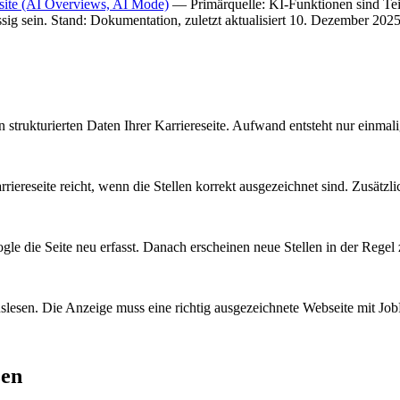
site (AI Overviews, AI Mode)
—
Primärquelle: KI-Funktionen sind Tei
sig sein. Stand: Dokumentation, zuletzt aktualisiert 10. Dezember 2025
en strukturierten Daten Ihrer Karriereseite. Aufwand entsteht nur einmal
riereseite reicht, wenn die Stellen korrekt ausgezeichnet sind. Zusätzli
le die Seite neu erfasst. Danach erscheinen neue Stellen in der Regel
auslesen. Die Anzeige muss eine richtig ausgezeichnete Webseite mit Job
zen