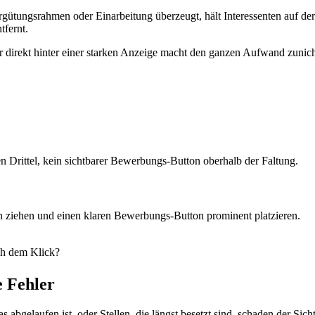
gütungsrahmen oder Einarbeitung überzeugt, hält Interessenten auf der Se
tfernt.
 direkt hinter einer starken Anzeige macht den ganzen Aufwand zunich
zten Drittel, kein sichtbarer Bewerbungs-Button oberhalb der Faltung.
ben ziehen und einen klaren Bewerbungs-Button prominent platzieren.
ch dem Klick?
e Fehler
s abgelaufen ist, oder Stellen, die längst besetzt sind, schaden der Sic