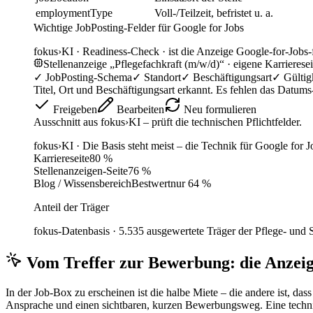
employmentType
Voll-/Teilzeit, befristet u. a.
Wichtige JobPosting-Felder für Google for Jobs
fokus
›
KI ·
Readiness-Check · ist die Anzeige Google-for-Jobs-
Stellenanzeige „Pflegefachkraft (m/w/d)“ · eigene Karrieresei
✓
JobPosting-Schema
✓
Standort
✓
Beschäftigungsart
✓
Gültig
Titel, Ort und Beschäftigungsart erkannt. Es fehlen das Datu
Freigeben
Bearbeiten
Neu formulieren
Ausschnitt aus fokus›KI – prüft die technischen Pflichtfelder.
fokus
›
KI ·
Die Basis steht meist – die Technik für Google for J
Karriereseite
80 %
Stellenanzeigen-Seite
76 %
Blog / Wissensbereich
Bestwert
nur 64 %
Anteil der Träger
fokus-Datenbasis · 5.535 ausgewertete Träger der Pflege- und S
Vom Treffer zur Bewerbung: die Anzei
In der Job-Box zu erscheinen ist die halbe Miete – die andere ist, das
Ansprache und einen sichtbaren, kurzen Bewerbungsweg. Eine technisc