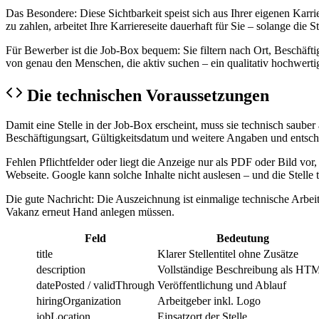
Das Besondere: Diese Sichtbarkeit speist sich aus Ihrer eigenen Karr
zu zahlen, arbeitet Ihre Karriereseite dauerhaft für Sie – solange die St
Für Bewerber ist die Job-Box bequem: Sie filtern nach Ort, Beschäfti
von genau den Menschen, die aktiv suchen – ein qualitativ hochwerti
Die technischen Voraussetzungen
Damit eine Stelle in der Job-Box erscheint, muss sie technisch sauber 
Beschäftigungsart, Gültigkeitsdatum und weitere Angaben und entsche
Fehlen Pflichtfelder oder liegt die Anzeige nur als PDF oder Bild vor, 
Webseite. Google kann solche Inhalte nicht auslesen – und die Stelle t
Die gute Nachricht: Die Auszeichnung ist einmalige technische Arbeit, 
Vakanz erneut Hand anlegen müssen.
Feld
Bedeutung
title
Klarer Stellentitel ohne Zusätze
description
Vollständige Beschreibung als HT
datePosted / validThrough
Veröffentlichung und Ablauf
hiringOrganization
Arbeitgeber inkl. Logo
jobLocation
Einsatzort der Stelle